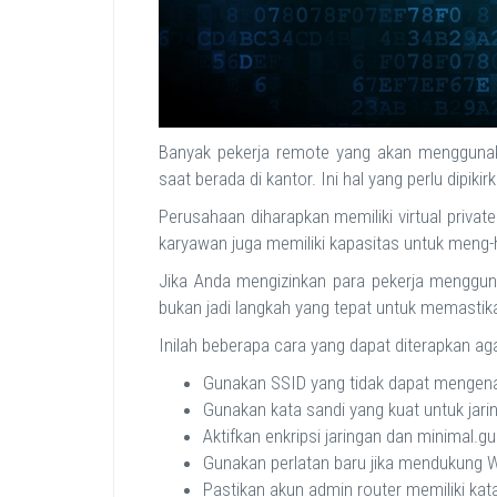
Banyak pekerja remote yang akan menggunak
saat berada di kantor. Ini hal yang perlu dipikir
Perusahaan diharapkan memiliki virtual priva
karyawan juga memiliki kapasitas untuk meng-
Jika Anda mengizinkan para pekerja mengguna
bukan jadi langkah yang tepat untuk memastik
Inilah beberapa cara yang dapat diterapkan aga
Gunakan SSID yang tidak dapat mengena
Gunakan kata sandi yang kuat untuk jari
Aktifkan enkripsi jaringan dan minimal
Gunakan perlatan baru jika mendukung W
Pastikan akun admin router memiliki kata