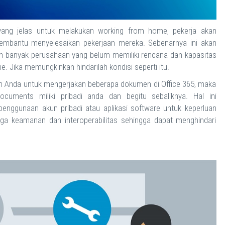
 yang jelas untuk melakukan working from home, pekerja akan
mbantu menyelesaikan pekerjaan mereka. Sebenarnya ini akan
sih banyak perusahaan yang belum memiliki rencana dan kapasitas
 Jika memungkinkan hindarilah kondisi seperti itu.
 Anda untuk mengerjakan beberapa dokumen di Office 365, maka
cuments miliki pribadi anda dan begitu sebaliknya. Hal ini
nggunaan akun pribadi atau aplikasi software untuk keperluan
aga keamanan dan interoperabilitas sehingga dapat menghindari