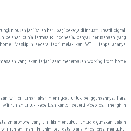
in bukan jadi istilah baru bagi pekerja di industri kreatif digital.
ruh belahan dunia termasuk Indonesia, banyak perusahaan yang
m home. Meskipun secara teori melakukan WFH tanpa adanya
ah-masalah yang akan terjadi saat menerpakan working from home
an wifi di rumah akan meningkat untuk penggunaannya. Para
fi rumah untuk keperluan kantor seperti video call, mengirim
ata smarphone yang dimilliki mencukupi untuk digunakan dalam
ifi rumah memiliki unlimited data plan? Anda bisa mengukur