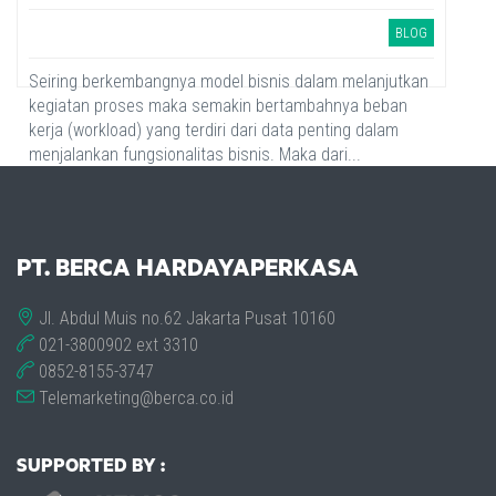
BLOG
Seiring berkembangnya model bisnis dalam melanjutkan
kegiatan proses maka semakin bertambahnya beban
kerja (workload) yang terdiri dari data penting dalam
menjalankan fungsionalitas bisnis. Maka dari...
PT. BERCA HARDAYAPERKASA
Jl. Abdul Muis no.62 Jakarta Pusat 10160
021-3800902 ext 3310
0852-8155-3747
Telemarketing@berca.co.id
SUPPORTED BY :