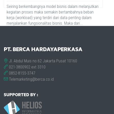
Seiring berkembangnya model bisnis dalam melanjutkan
kegiatan proses maka semakin bertambahnya beban
kerja (workload) yang terdiri dari data penting dalam
menjalankan fungsionalitas bisnis. Maka dari...
PT. BERCA HARDAYAPERKASA
Jl. Abdul Muis no.62 Jakarta Pusat 10160
021-3800902 ext 3310
0852-8155-3747
Telemarketing@berca.co.id
SUPPORTED BY :