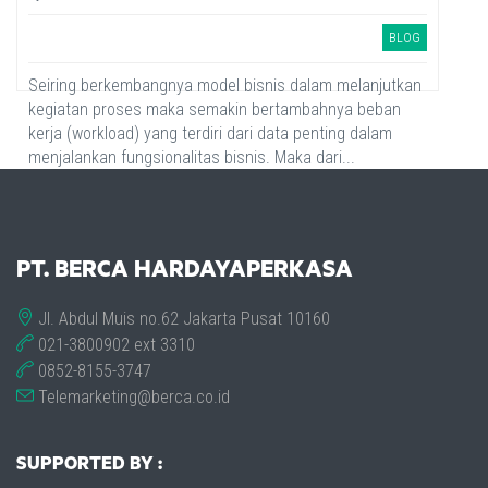
BLOG
Seiring berkembangnya model bisnis dalam melanjutkan
kegiatan proses maka semakin bertambahnya beban
kerja (workload) yang terdiri dari data penting dalam
menjalankan fungsionalitas bisnis. Maka dari...
PT. BERCA HARDAYAPERKASA
Jl. Abdul Muis no.62 Jakarta Pusat 10160
021-3800902 ext 3310
0852-8155-3747
Telemarketing@berca.co.id
SUPPORTED BY :