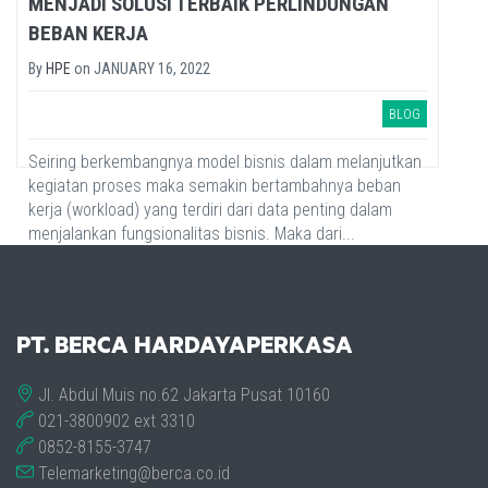
MENJADI SOLUSI TERBAIK PERLINDUNGAN
BEBAN KERJA
By
HPE
on
JANUARY 16, 2022
BLOG
Seiring berkembangnya model bisnis dalam melanjutkan
kegiatan proses maka semakin bertambahnya beban
kerja (workload) yang terdiri dari data penting dalam
menjalankan fungsionalitas bisnis. Maka dari...
PT. BERCA HARDAYAPERKASA
Jl. Abdul Muis no.62 Jakarta Pusat 10160
021-3800902 ext 3310
0852-8155-3747
Telemarketing@berca.co.id