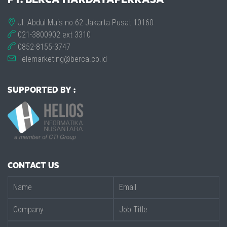
PT. BERCA HARDAYAPERKASA
Jl. Abdul Muis no.62 Jakarta Pusat 10160
021-3800902 ext 3310
0852-8155-3747
Telemarketing@berca.co.id
SUPPORTED BY :
CONTACT US