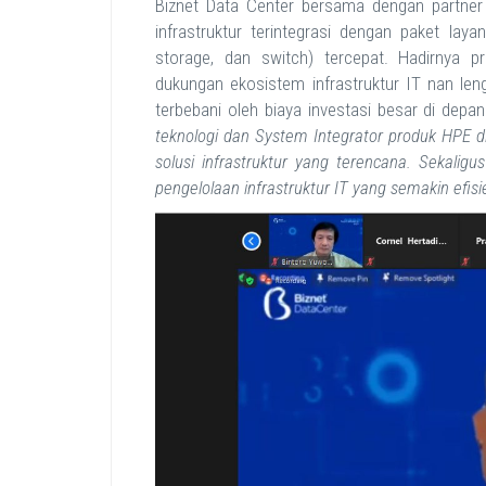
Biznet Data Center bersama dengan partner
infrastruktur terintegrasi dengan paket lay
storage, dan switch) tercepat. Hadirnya 
dukungan ekosistem infrastruktur IT nan len
terbebani oleh biaya investasi besar di depa
teknologi dan System Integrator produk HPE 
solusi infrastruktur yang terencana. Sekaligu
pengelolaan infrastruktur IT yang semakin efisi