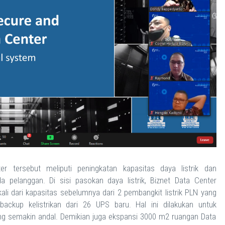
r tersebut meliputi peningkatan kapasitas daya listrik dan
a pelanggan. Di sisi pasokan daya listrik, Biznet Data Center
li dari kapasitas sebelumnya dari 2 pembangkit listrik PLN yang
ckup kelistrikan dari 26 UPS baru. Hal ini dilakukan untuk
g semakin andal. Demikian juga ekspansi 3000 m2 ruangan Data