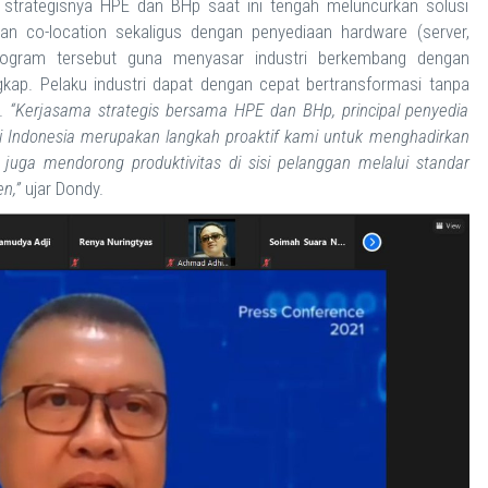
 strategisnya HPE dan BHp saat ini tengah meluncurkan solusi
anan co-location sekaligus dengan penyediaan hardware (server,
program tersebut guna menyasar industri berkembang dengan
gkap. Pelaku industri dapat dengan cepat bertransformasi tanpa
n.
“Kerjasama strategis bersama HPE dan BHp, principal penyedia
di
Indonesia merupakan langkah proaktif kami untuk menghadirkan
s juga mendorong produktivitas di sisi pelanggan melalui standar
en,”
ujar Dondy.