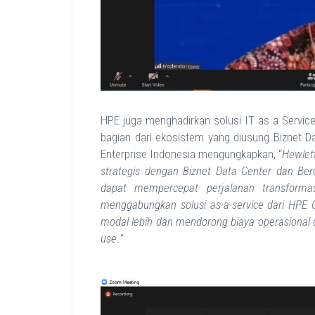
HPE juga menghadirkan solusi IT as a Servic
bagian dari ekosistem yang diusung Biznet D
Enterprise Indonesia mengungkapkan, “
Hewlet
strategis dengan Biznet Data Center dan Be
dapat mempercepat perjalanan transformasi
menggabungkan solusi as-a-service dari HP
modal lebih dan mendorong biaya operasional 
use
.
”