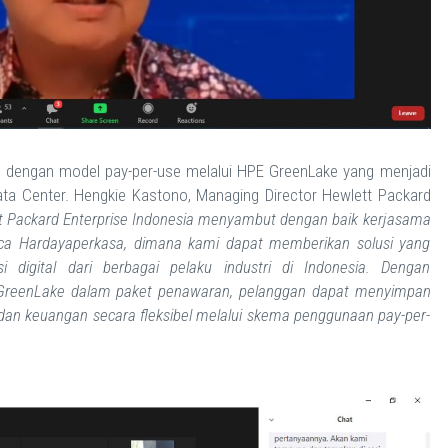
e dengan model pay-per-use melalui HPE GreenLake yang menjadi
ata Center. Hengkie Kastono, Managing Director Hewlett Packard
t Packard Enterprise Indonesia menyambut dengan baik kerjasama
rca Hardayaperkasa, dimana kami dapat memberikan solusi yang
 digital dari berbagai pelaku industri di Indonesia. Dengan
E GreenLake dalam paket penawaran, pelanggan dapat menyimpan
dan keuangan secara fleksibel melalui skema penggunaan pay-per-