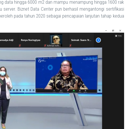
uang data hingga 6000 m2 dan mampu menampung hingga 1600 rak
u server. Biznet Data Center pun berhasil mengantongi sertifikasi
g diperoleh pada tahun 2020 sebagai pencapaian lanjutan tahap kedua