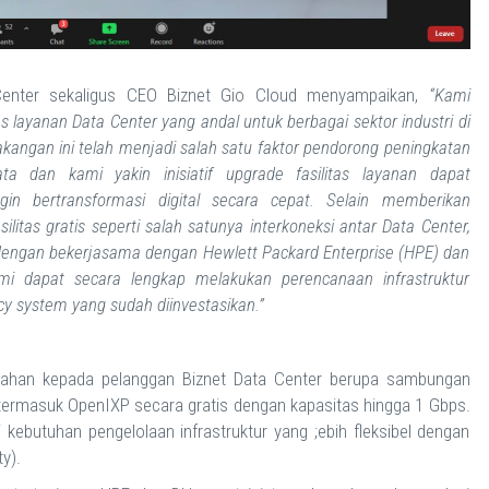
 Center sekaligus CEO Biznet Gio Cloud menyampaikan,
“Kami
 layanan Data Center yang andal untuk berbagai sektor industri di
akangan ini telah menjadi salah satu faktor pendorong peningkatan
a dan kami yakin inisiatif upgrade fasilitas layanan dapat
in bertransformasi digital secara cepat. Selain memberikan
itas gratis seperti salah satunya interkoneksi antar Data Center,
engan bekerjasama dengan Hewlett Packard Enterprise (HPE) dan
i dapat secara lengkap melakukan perencanaan infrastruktur
y system yang sudah diinvestasikan.”
tambahan kepada pelanggan Biznet Data Center berupa sambungan
a termasuk OpenIXP secara gratis dengan kapasitas hingga 1 Gbps.
 kebutuhan pengelolaan infrastruktur yang ;ebih fleksibel dengan
y).