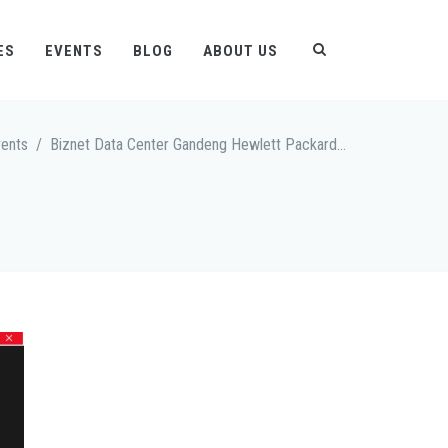
ES
EVENTS
BLOG
ABOUT US
ents
/
Biznet Data Center Gandeng Hewlett Packard Enterprise dan Berca Hardayaperkasa Hadirkan Solusi Infrastruktur IT Terlengkap